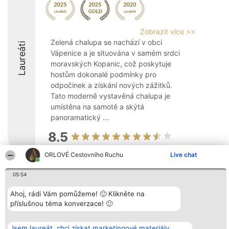
Zobrazit více >>
Zelená chalupa se nachází v obci
Laureáti
Vápenice a je situována v samém srdci
moravských Kopanic, což poskytuje
hostům dokonalé podmínky pro
odpočinek a získání nových zážitků.
Tato moderně vystavěná chalupa je
umístěna na samotě a skýtá
panoramatický ...
8.5
ORLOVÉ Cestovního Ruchu
Live chat
Organizátor hlasování
Plebiscyt
Kontakt
05:54
Bright Side Solutions sp. z o.
Vítězové
Kontakt
o. sp. k.
Seznam všech
Ahoj, rádi Vám pomůžeme! 🙂 Klikněte na
ul. Ruska 22
laureátů
příslušnou téma konverzace! 🙂
Wrocław 50-079
Zásady
KRS 0000749100 | Regon
Pravidla
381313360 | NIP 8943132676
Zásady
ochrany
Jsem laureát, chci získat marketingové materiály.