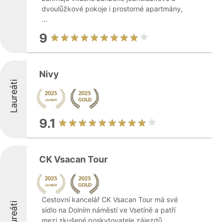
dvoulůžkové pokoje i prostorné apartmány,
...
9
Nivy
Laureáti
9.1
CK Vsacan Tour
Cestovní kancelář CK Vsacan Tour má své
Laureáti
sídlo na Dolním náměstí ve Vsetíně a patří
mezi zkušené poskytovatele zájezdů